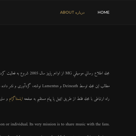
HOME
درباره ABOUT
مجله اطلاع رساني موسيقي MG از اواخر پاییز سال 2005 شروع به فعالیت کرده است. این مجله وابسته به هيچ گروه ، حزب يا سازماني نمي باشد و پيرو شخصي نيست و فقط برای شناساندن و انتشار اخبار موسیقی به طرفداران این سبک ایجاد شده است .
مطالب این مجله توسط Deineath و Lamentus نوشته، گردآوری و نشر داده میشوند.
راه ارتباطی با مجله فقط از طریق ایمیل یا پیام مستقیم به صفحه
اینستاگرام
و سایر
 or individual. Its very mission is to share music with the fans.