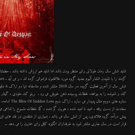
شش سال ا
کند و شنونده را به بیراههء لحظات پوسیده ذهن خویش می برد . ریتم کند ملودی ، گیتار 
ستاره های دووم 
سعادت از دست رفته ، امید نا امید شده ، هویت گم شده ، که لحظات منسوخ را تداعی می کنن
پیش درآمدِ گروه فنلاندی، پس از شش سال می باشد . بسیاری از منتقدین در نقد های این آلبوم آ
قرار است در سال جاری منتشر شود به طرفداران انگیزه کافی برای حمایت را می دهد ..