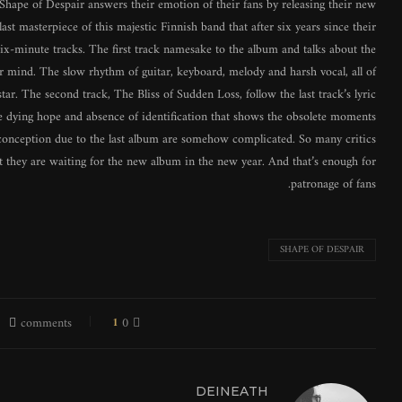
 Shape of Despair answers their emotion of their fans by releasing their new
ast masterpiece of this majestic Finnish band that after six years since their
 six-minute tracks. The first track namesake to the album and talks about the
eir mind. The slow rhythm of guitar, keyboard, melody and harsh vocal, all of
r. The second track, The Bliss of Sudden Loss, follow the last track’s lyric
 the dying hope and absence of identification that shows the obsolete moments
t conception due to the last album are somehow complicated. So many critics
 they are waiting for the new album in the new year. And that’s enough for
patronage of fans.
SHAPE OF DESPAIR
1
0 comments
DEINEATH