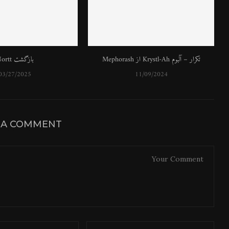
تکرار – آلبوم Krystl​-​Ah از Mephorash
بازگشت Nortt
03/27/2025
11/09/2024
 A COMMENT