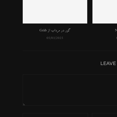
گور در مرداب از Gràb
05/03/2025
LEAVE