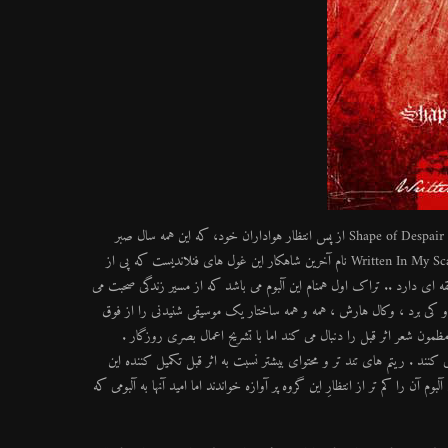
شاید شش سال زمان طولانی برای منتظر بودن باشد اما شاید هم ارزش داشته باشد . مطمئنا Shape of Despair از پس انتظار هواداران خود، که این همه سال صبر
کزدند را با شنیدن انتشار آلبوم جدید گروه مورد علاقشون فراموش کرده اند ، بر می آید . Written In My Scars نام آخرین شاهکار این غول های فنلاندیست که پی از
ز آخرین فعالیت گروه، در سال 2010 منتشر شده و متاسفانه تنها دو تراک 6 دقیقه ای دارد .. تراک اول همنام این آلبوم می باشد که از مسیر زندگی صحبت می
و کی برد ، وکال هارش ، همه و همه ساختار یک موسیقی شنیدنی را از فوق
متال پدیدار می سازد . تراک دوم The Bliss Of Sudden Loss ادامهء مظمون شعر اثر قبل را دنبال می کند اما با تشریح اعمال بصری روزگار .
د . ریتم های تند تر و محتوای بیشتر نسبت به اثر قبل تکمیل کننده این
ن را کم تر از انتظارِ این گروه پر آوازه خواندند اما امید آنها به آلبومی که