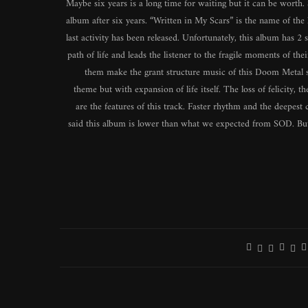
Maybe six years is a long time for waiting but it can be worth.
album after six years. “Written in My Scars” is the name of the l
last activity has been released. Unfortunately, this album has 2
path of life and leads the listener to the fragile moments of th
them make the grant structure music of this Doom Metal sta
theme but with expansion of life itself. The loss of felicity,
are the features of this track. Faster rhythm and the deepes
said this album is lower than what we expected from SOD. But