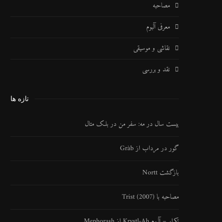
مصاحبه
معرفی آلبوم
نقاشی و موسیقی
نقد و بررسی
تازه ها
بیست سال در مه: سفر من در بلک متال
گور در مرداب از Gràb
بازگشت Nortt
مصاحبه با Trist (2007)
تکرار – آلبوم Krystl​-​Ah از Mephorash