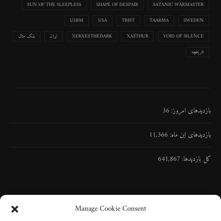
SUN OF THE SLEEPLESS
SHAPE OF DESPAIR
SATANIC WARMASTER
USBM
USA
TRIST
TAARMA
SWEDEN
VOID OF SILENCE
XASTHUR
XERXESTHEDARK
ایران
بلک متال
تاریخچه
بازدیدهای امروز:
36
بازدیدهای این ماه:
11,366
کل بازدیدها:
641,867
Manage Cookie Consent