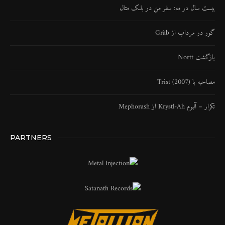
بیست سال در مه: سفر من در بلک متال
گور در مرداب از Gràb
بازگشت Nortt
مصاحبه با Trist (2007)
تکرار – آلبوم Krystl​-​Ah از Mephorash
PARTNERS