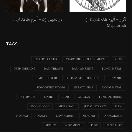
تکرار – آلبوم Krystl​-​Ah از
در تقدیس زن – آلبوم Arde از...
Mephorash
TAGS
BE PERSECUTED
ATMOSPHERIC BLACK METAL
ARAS
DEEP-PRESSION
DARKTHRONE
DARK AMBIENT
BLACK METAL
DIMMU BORGIR
DEPRESSIVE REBELLION
DENMARK
FORGOTTEN WOODS
ESTATIC FEAR
DOOM METAL
INTERVIEW
IKARIE
GRÀB
GERMAN
FUNERAL DOOM
MOONBLOOD
MEPHORASH
JUDAS ISCARIOT
IRAN
NORWAY
NORTT
NEW ALBUM
NERCRES
NARGAROTH
REVIEW
POST METAL
PEST
PANTHEIST