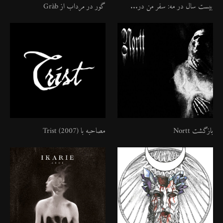
بیست سال در مه: سفر من در...
گور در مرداب از Gràb
بازگشت Nortt
مصاحبه با Trist (2007)