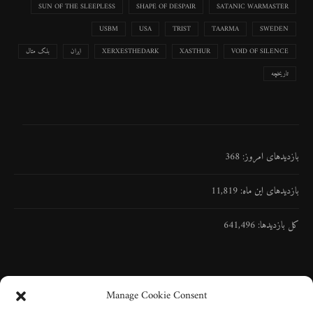
SUN OF THE SLEEPLESS
SHAPE OF DESPAIR
SATANIC WARMASTER
USBM
USA
TRIST
TAARMA
SWEDEN
VOID OF SILENCE
XASTHUR
XERXESTHEDARK
ایران
بلک متال
تاریخچه
بازدیدهای امروز:
368
بازدیدهای این ماه:
11,819
کل بازدیدها:
641,496
Manage Cookie Consent