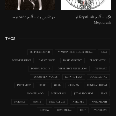
تکرار – آلبوم Krystl​-​Ah از
در تقدیس زن – آلبوم Arde از...
Mephorash
TAGS
BE PERSECUTED
ATMOSPHERIC BLACK METAL
ARAS
DEEP-PRESSION
DARKTHRONE
DARK AMBIENT
BLACK METAL
DIMMU BORGIR
DEPRESSIVE REBELLION
DENMARK
FORGOTTEN WOODS
ESTATIC FEAR
DOOM METAL
INTERVIEW
IKARIE
GRÀB
GERMAN
FUNERAL DOOM
MOONBLOOD
MEPHORASH
JUDAS ISCARIOT
IRAN
NORWAY
NORTT
NEW ALBUM
NERCRES
NARGAROTH
REVIEW
POST METAL
PEST
PANTHEIST