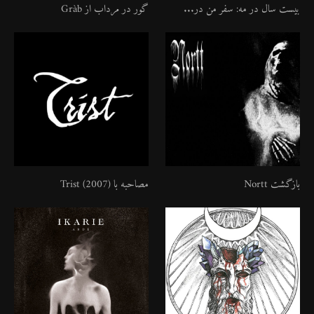
بیست سال در مه: سفر من در...
گور در مرداب از Gràb
بازگشت Nortt
مصاحبه با Trist (2007)