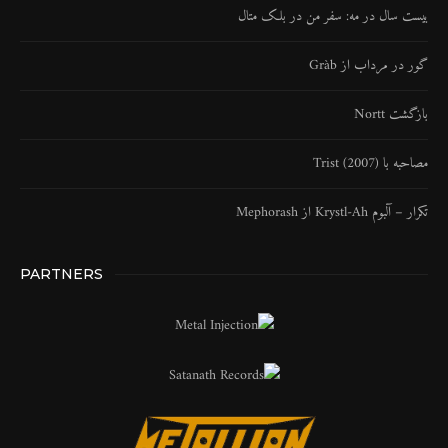
بیست سال در مه: سفر من در بلک متال
گور در مرداب از Gràb
بازگشت Nortt
مصاحبه با Trist (2007)
تکرار – آلبوم Krystl​-​Ah از Mephorash
PARTNERS