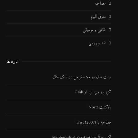
مصاحبه
معرفی آلبوم
نقاشی و موسیقی
نقد و بررسی
تازه ها
بیست سال در مه: سفر من در بلک متال
گور در مرداب از Gràb
بازگشت Nortt
مصاحبه با Trist (2007)
تکرار – آلبوم Krystl​-​Ah از Mephorash