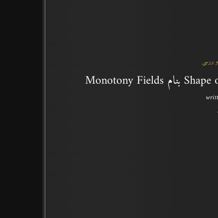
و بررسی
writ