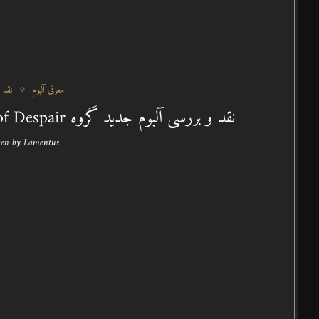
معرفی آلبوم
نقد 
نقد و بررسی آلبوم جدید گروه Shape of Despair بنام Monotony Fields
ten by
Lamentus