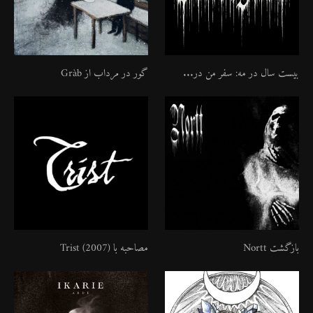
بیست سال در مه: سفر من در...
گور در مرداب از Gràb
بازگشت Nortt
مصاحبه با Trist (2007)