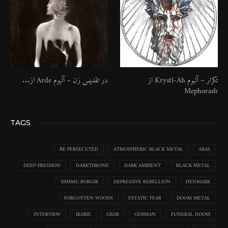
تکرار – آلبوم Krystl​-​Ah از
در تقدیس زن – آلبوم Arde از...
Mephorash
TAGS
BE PERSECUTED
ATMOSPHERIC BLACK METAL
ARAS
DEEP-PRESSION
DARKTHRONE
DARK AMBIENT
BLACK METAL
DIMMU BORGIR
DEPRESSIVE REBELLION
DENMARK
FORGOTTEN WOODS
ESTATIC FEAR
DOOM METAL
INTERVIEW
IKARIE
GRÀB
GERMAN
FUNERAL DOOM