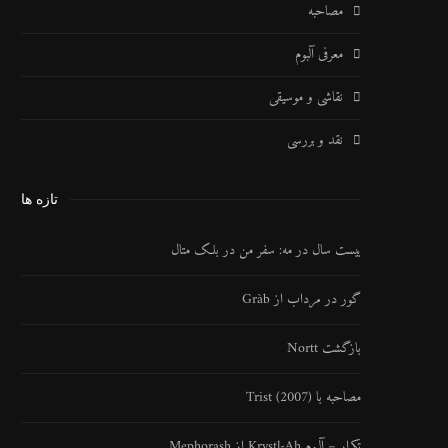
مصاحبه
معرفی آلبوم
نقاشی و موسیقی
نقد و بررسی
تازه ها
بیست سال در مه: سفر من در بلک متال
گور در مرداب از Gràb
بازگشت Nortt
مصاحبه با Trist (2007)
تکرار – آلبوم Krystl​-​Ah از Mephorash