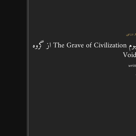
و بررسی
زوال انسان در پهنای تاریک موسیقی – نقدی بر آلبوم The Grave of Civilization از گروه
Void
writ