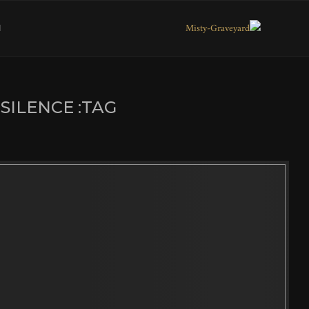
ا
 SILENCE
TAG: