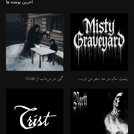
آخرین نوشته ها
بیست سال در مه: سفر من در...
گور در مرداب از Gràb