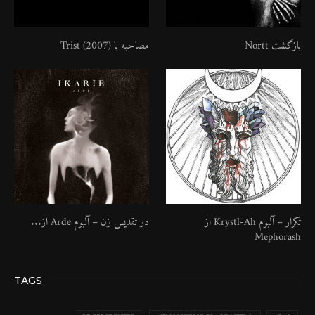
بازگشت Nortt
مصاحبه با Trist (2007)
تکرار – آلبوم Krystl​-​Ah از
در تقدیس زن – آلبوم Arde از...
Mephorash
TAGS