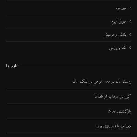
مصاحبه
معرفی آلبوم
نقاشی و موسیقی
نقد و بررسی
تازه ها
بیست سال در مه: سفر من در بلک متال
گور در مرداب از Gràb
بازگشت Nortt
مصاحبه با Trist (2007)