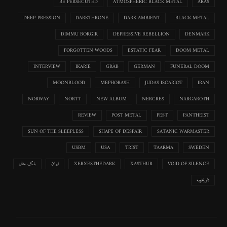
BE PERSECUTED
ATMOSPHERIC BLACK METAL
ARAS
DEEP-PRESSION
DARKTHRONE
DARK AMBIENT
BLACK METAL
DIMMU BORGIR
DEPRESSIVE REBELLION
DENMARK
FORGOTTEN WOODS
ESTATIC FEAR
DOOM METAL
INTERVIEW
IKARIE
GRÀB
GERMAN
FUNERAL DOOM
MOONBLOOD
MEPHORASH
JUDAS ISCARIOT
IRAN
NORWAY
NORTT
NEW ALBUM
NERCRES
NARGAROTH
REVIEW
POST METAL
PEST
PANTHEIST
SUN OF THE SLEEPLESS
SHAPE OF DESPAIR
SATANIC WARMASTER
USBM
USA
TRIST
TAARMA
SWEDEN
VOID OF SILENCE
XASTHUR
XERXESTHEDARK
ایران
بلک متال
تاریخچه