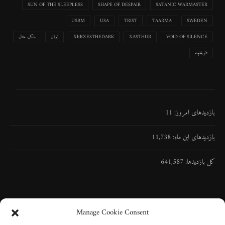
SUN OF THE SLEEPLESS
SHAPE OF DESPAIR
SATANIC WARMASTER
USBM
USA
TRIST
TAARMA
SWEDEN
VOID OF SILENCE
XASTHUR
XERXESTHEDARK
ایران
بلک متال
تاریخچه
بازدیدهای امروز:
11
بازدیدهای این ماه:
11,738
کل بازدیدها:
641,587
Manage Cookie Consent