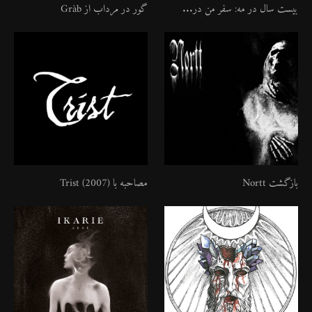
بیست سال در مه: سفر من در...
گور در مرداب از Gràb
بازگشت Nortt
مصاحبه با Trist (2007)