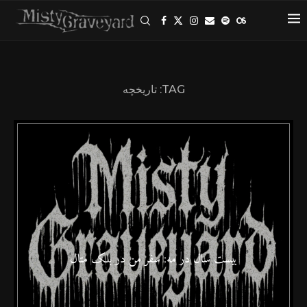
TAG:
تاریخچه
بیست سال در مه: سفر من در بلک متال