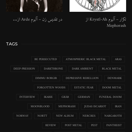
تکرار – آلبوم Krystl​-​Ah از
در تقدیس زن – آلبوم Arde از...
Mephorash
TAGS
BE PERSECUTED
ATMOSPHERIC BLACK METAL
ARAS
DEEP-PRESSION
DARKTHRONE
DARK AMBIENT
BLACK METAL
DIMMU BORGIR
DEPRESSIVE REBELLION
DENMARK
FORGOTTEN WOODS
ESTATIC FEAR
DOOM METAL
INTERVIEW
IKARIE
GRÀB
GERMAN
FUNERAL DOOM
MOONBLOOD
MEPHORASH
JUDAS ISCARIOT
IRAN
NORWAY
NORTT
NEW ALBUM
NERCRES
NARGAROTH
REVIEW
POST METAL
PEST
PANTHEIST