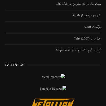
بیست سال در مه: سفر من در بلک متال
گور در مرداب از Gràb
بازگشت Nortt
مصاحبه با Trist (2007)
تکرار – آلبوم Krystl​-​Ah از Mephorash
PARTNERS