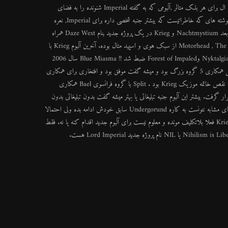
سال 98 و شروع کار و تراک موفق Power of Darkness !! آلبومی با اتمسفر خاص و ایده ال برای هر بلک متالر ,آلبومی که به گفته Imperial شنونده را به فضای
خاص می برد و فضای غمناک و سرد آلبوم کمک به درک نوشته های Imperial می کنه. نوشته های که خاطراتیست که بیشتر جنبه شخصی داره برای Imperial, نعره
های عجیب در کنار ریتم ساده گیتار شنونده را به عمق درک Imperial می رساند. چند ماه بعد Nachtmystium و Krieg در یک پروژه جدید بنام Daze West همراه
میشوند, Split بسیار موفق این دو گروه شامل 4 تراک که دو کاور از گروه های Motorhead , The Stooges از سبک هوی و اسپید متال بوده. آخرین آلبوم Krieg با
قدرت تمام با همکاری اشخاصی از گروه های چون : Nachtmystium و Gestapo 666 و Nyktalgia وForest of Impaled ضبط شد !! Blue Miasma سال 2006
آمد, Blue Miasma آلبومی بود که با افکار جدید و ملودیک تر ساخته شد. آلبومی که حاصل همکاری 5 گروه بزرگ بود و میشه گفت موفق بود و افتخاری برای همکاری
با No Colours هم بحساب می آمد حدود یک ساعت مدت این آلبوم بود. 13 تراک بدون نقص خاتمه موزیک Krieg بود . Split با گروه فرانسوی Bael همکاری
فت. بیشتر این آلبوم جنبه تبلیغاتی یا بهتر میشه گفت بدون تبلیغاتی بدون
مزد بود. در هر صورت Krieg جزو گروه های Underground آمریکا بوده و مثله گروه های مشابه نتونست به کاره Undergorund سابق خودش ادامه بده ولی احتمالا
با پروژه جدید Lord Imperial از کار های جدیدش حتما استفاده می کنیم و باید بگم که Krieg فعلا بلاتکلیف مونده و معلوم نیست برای آلبوم جدید اقدام کنه یا نه. فقط