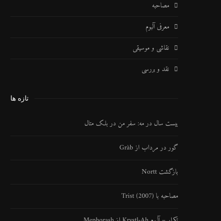
مصاحبه
معرفی آلبوم
نقاشی و موسیقی
نقد و بررسی
تازه ها
بیست سال در مه: سفر من در بلک متال
گور در مرداب از Gràb
بازگشت Nortt
مصاحبه با Trist (2007)
تکرار – آلبوم Krystl​-​Ah از Mephorash