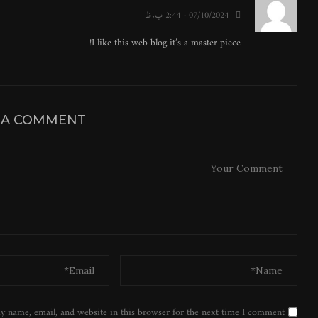
07/10/2024 - 2:44 ب.ظ
I like this web blog it’s a master piece!
 A COMMENT
y name, email, and website in this browser for the next time I comment.