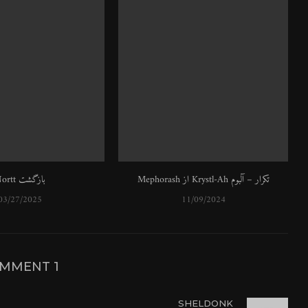
تکرار – آلبوم Krystl​-​Ah از Mephorash
بازگشت Nortt
03/27/2025
11/09/2024
1 COMMENT
SHELDONK