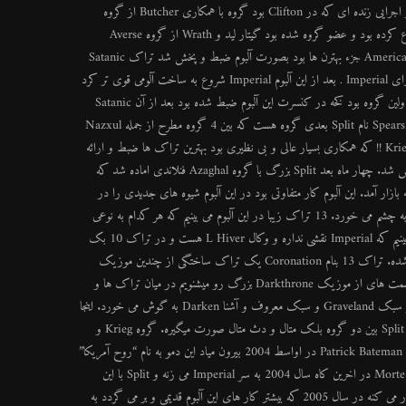
بعضی اوقات خسته کننده هست اما Destruction Ritual بی نظیره ! بعد این آلبوم موفق در اجرایی زنده ای که در Clifton بود گروه با همکاری Butcher از گروه
بزرگ Maniac Butcher و SM Daemon که همکاریشو با Imperial چند ماهی بود شروع کرده بود و عضو گروه شده بود گیتار لید و Wrath از گروه Averse
Sefira گیتار ریتم و Imperial وکالیست بودند. این کنسرت که بعدا در American underground جزء بهترن ها بود بصورت آلبوم ضبط و پخش شد تراک Satanic
Blood که کاوری از Von بود با استقباله خوبی مواجه شد. این کنسرت افتخار بزرگی بود برای Imperial . بعد از این آلبوم Imperial شروع به ساخت آلومی قوی تر کرد
که 2 سال طول کشید در این بین چند Split بیرون داد با گروه های بزرگ که Antaeus اولین گروه بود کخه در کنسرت این آلبوم ضبط شده بود بعد از آن Satanic
Warmaster فنلاندی همکاری خوبی داشت که 2-3 بار باز پخش شد. 4 Spears In God’s Ribs نام Split بعدی گروه هست که بین 4 گروه مطرح از جمله Nazxul
از استرالیا و Necroplasma از امریکا جنوبی کشور پرو و Goat Semen از سوئد بهمراه Krieg !! که همکاری بسیار عالی و بی نظیری بود بهترین تراک ها ضبط و ارائه
شد. Split بعدی با گروه همشهری یعنی Open Grave بود که 3 هفته بعد از Split قبلی پخش شد. چهار ماه بعد Split بزرگ با گروه Azaghal فنلاندی اماده شد که
ر قوی بود. سر انجام The Black House آلبوم چهارم این گروه که در اواسط 2004 به بازار آمد. این آلبوم کار متفاوتی بود در این آلبوم شیوه های جدیدی را در
موسیقی Imperial می بینیم, استفاده از ويولن و بک وکال و حتی وکالی دیگر بنام L Hiver به چشم می خورد. 13 تراک زیبا در این آلبوم می بینیم که هر کدام به نوعی
زیباست. تراک 11 شامل ویولن بود توسط Phaedrus نواخته شده بود. در تراک 12 می بینیم که Imperial نقشی نداره و وکال L Hiver هست و در تراک 10 بک
وکالی بنام Aazaron حضور دارد. درامز توسط Thron و گیتار توسط Phaedrus نواخته شده. تراک 13 بنام Coronation یک تراک ساختگی از چندین موزیک
هست. در این آلبوم استفاده های مستقیم از موسیقی hardcore و Heavy هم شده بود .و قسمت های از موزیک Darkthrone بزرگ رو میشنویم در میان تراک ها و
اشعاری ترجمه شده از Darkthrone . قسمت های از بلک متال قدیم و قبل 94 می بینیم از سبک Graveland و سبک معروف و آشنا Darken به گوش می خورد. اینجا
باید Imperial را تحسین کرد بخاطر خلق این اثار. بعد آلبوم موفق The Black House یک Split بین دو گروه بلک متال و دث متال صورت میگیره. گروه Krieg و
Nunslaughter !! در Split دو تراک از Nunslaughter و یکی هم از Krieg ضبط شده. Patrick Bateman در اواسط 2004 بیرون میاد این دمو به نام “روح آمریکا”
نام گذاری شد و 5 قسمت داشت. بعد از آن همکاری با گروه پرتقالی بنام Morte Incandescente در اخرین کاه سال 2004 به سر Imperial می زنه و Split با این
گروه با 9 تراک به بازار آمد. Imperial آلبوم جدیدی به نام Sono Lo Scherno ارائه بازار می کنه در سال 2005 که بیشتر کار های این آلبوم قدیمی و بر می گردد به