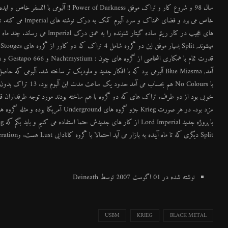
خوبی بود از دو طرف. تراک های که دو گروه با هم ساخته بودند مورد توجه طرفداران قرار گر
Split دیگری که تا ماه آینده به بازار می آید احتمالا با گروه کانادایی Lust هست. وNihilism is Liberation یا NIL نام پروژه جدید Lord Imperial هست.
نوشته شده در 01 اگوست 2007 توسط Deineath
USBM
KRIEG
BLACK METAL