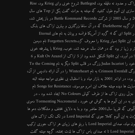
دموی به نام Battlegod در سال 96 با یک کمپانی کیفیت پایین به بازار داد که شامل دو تراک و حدود نه دقیقه بود. Battlegod شروع خوبی برای Krieg بود. Rise
of the Imperial Hordes اولین آلبومی بود که Imperial ضبط کرد. حدود دو سال آماده سازی این آلبوم طول کشید که میشه به جرات گفت یکی از Top های سال
98 بود. اینو از اینجا میشه تایید کرد که دو مرتبه دیگر این آلبوم بصورت bonus در سال 2000 و سال 2005 از شرکت Battle Kommand Records در باز پخش شد.
کار Lord Imperial کاملا در قالب Raw بود و گفته شده موفقیت خود را در الهام گرفتن از گروه Darkthorne که در آن سالها بزرگترین و بهترین تراک های بلک
متال رو ارائه می داد, میداند. Imperial افتخار خود را در اولین کار گروهی خود می داند در Split ای که 4 گروه از آمریکا فرانسه و یونان به نام های Eternal
Majesty و Krig و Macabre Omen و گروه Judas Iscariot بزرگ در آن حضور داشتند. این Split بسیار Krieg را معروف کرد.Forgotten Secrets نام دومین
دموی Krieg بود که چهار تراک و هجده دقیقه زمان داشت که انصافا از دموی قبلی قوی تر و زیبا تر بود که در همان سال عرضه شد. خوب, Krieg با پیشرفته خوبی
مواجه شده بود و فکره Split جدیدی که در سر داشت با همکاری Kult Ov Azazel به اجرا در آورد. این Split تشکیل شده بود از 5 تراک از Kult Ov Azazel و 6
تراک از Krieg که در کل مجموعه خوبی بود. باز Imperial طی یک پیشنهاد همکاری دوم خود را Judas Iscariot بزرگ در قالب Split دیگر به نام To the Coming
Age of Intolerance آماده و عرضه میکند. که Judas Iscariot تراک کاوری از گروه بزرگ Crimson Evenfall به نام Winterheart را در آن ارائه داد.پس از آن،
EP ای به نام The Church که مجموعه ای از کار های ضبط شده Krieg در دو سال پیش بود، در اواخر 2001 به بازار میاد و با استقبال بی نظیری مواجه میشه البته
چون به صورت غیر قانونی هم این آلبوم پخش شده بود کمپانی ناراضی بود اما نظراتی که در سایت ها دیده میشه خلاف این امرو میرسوند. Songs for Resistance نام
دمویست که در پست قبلی بنام 2007 برای شما گذاشته بودم و در دموی 2007 کمی تغیرات جزئی روی تراک ها از طرف کمپانی No Colours ایجاد شده بود . در
اصل Songs for Resistance در سال 2002 ضبط و پخش شده است . که شعر های زیبای به در این آلبوم ها به گوش می خورد . Tormenting Necrometal دموی
بعدی بود که در همان سال پخش شد. Destruction Ritual نام دومین آلبوم Krieg هست آلبومی که تقریبا سال2001 حاضر بود و بنا به دلایل مختلف و مشکلات دمو ها
در اوخر 2002 پخش میشود. این آلبوم یه تکان اساسی به بلک متال غرب میده. با گوش کردن به این آلبوم کاملا جوی که Lord Imperial در تک تک تراک های
این آلبوم ساخته را حس می کنید. چهره واقعی Raw در کار های Lord Imperial به نظرمون میاد. صدای Lord Imperial با ریتم های زیبای هر تراک جوری ترکیب
شده که نهایت لذت رو به شنونده میده. از وحشت خواندن به ریتم های بی نظم, از صدای Lord Imperial تا ته صدای باس تراک ها لذت بخشه. گرچه میشه گفت